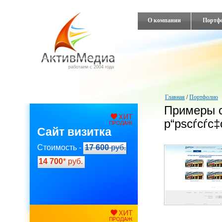
О компании
Портф
работаем с 2004 года
Главная
/
Портфолио
Примеры 
р“рѕсѓсѓс
Сайт визитка
Стоимость -
17 600
руб.
14 700
* руб.