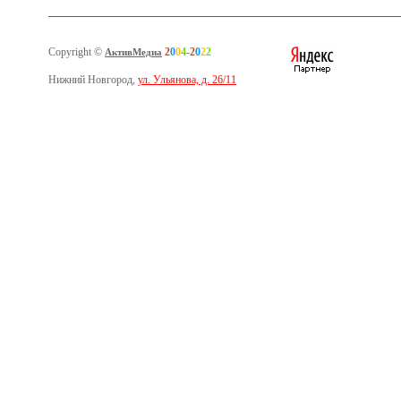
Copyright ©
2
0
0
4
-
2
0
2
2
АктивМедиа
Нижний Новгород,
ул. Ульянова, д. 26/11