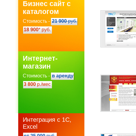
Бизнес сайт с
каталогом
Стоимость -
21 900
руб.
18 900
* руб.
Интернет-
магазин
Стоимость -
в аренду
3 800
р./мес
Интеграция с 1С,
Excel
от 25 000
руб.