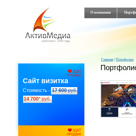
О компании
Портф
работаем с 2004 года
Главная
/
Портфолио
Портфоли
Сайт визитка
Стоимость -
17 600
руб.
14 700
* руб.