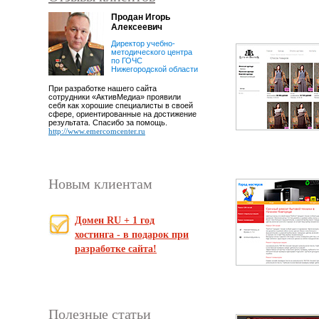
Продан Игорь
Аверина Алена
Алексеевич
Викторовна
Директор учебно-
Директор салона
методического центра
цветов Magic Flowers
по ГОЧС
Нижегородской области
Благодарю компанию
"АктивМедиа" за
При разработке нашего сайта
создание такого сайта как я хотела.
сотрудники «АктивМедиа» проявили
Приятные адекватные ребята. Успехов
себя как хорошие специалисты в своей
желаю и процветания!
сфере, ориентированные на достижение
http://www.flora-nn.ru
результата. Спасибо за помощь.
http://www.emercomcenter.ru
Новым клиентам
Домен RU + 1 год
хостинга - в подарок при
разработке сайта!
Полезные статьи