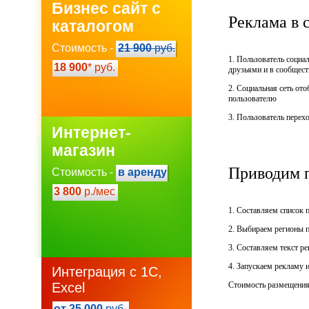
Бизнес сайт с
Реклама в 
каталогом
Стоимость -
21 900
руб.
1. Пользователь социа
18 900
* руб.
друзьями и в сообщест
2. Социальная сеть от
пользователю
3. Пользователь перех
Интернет-
магазин
Приводим п
Стоимость -
в аренду
3 800
р./мес
1. Составляем список 
2. Выбираем регионы п
3. Составляем текст р
4. Запускаем рекламу 
Интеграция с 1С,
Excel
Стоимость размещения 
от 25 000
руб.