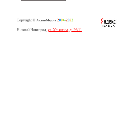
Copyright ©
2
0
0
4
-
2
0
2
2
АктивМедиа
Нижний Новгород,
ул. Ульянова, д. 26/11