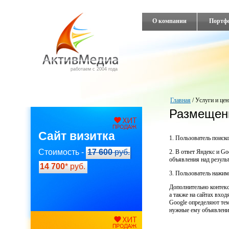
О компании
Портф
работаем с 2004 года
Главная
/
Услуги и це
Размещени
Сайт визитка
1. Пользователь поиск
Стоимость -
17 600
руб.
2. В ответ Яндекс и Go
объявления над резуль
14 700
* руб.
3. Пользователь нажим
Дополнительно контекс
а также на сайтах вхо
Google определяют тем
нужные ему объявлени