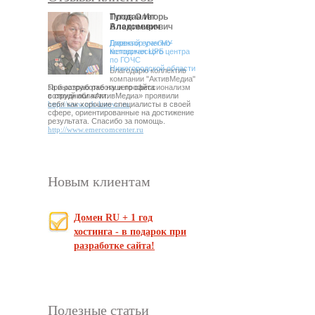
Продан Игорь
Тугов Олег
Алексеевич
Владимирович
Директор учебно-
Главный врач МУ
методического центра
Кстовская ЦРБ
по ГОЧС
Нижегородской области
Благодарю коллектив
компании "АктивМедиа"
При разработке нашего сайта
за быструю работу и профессионализм
сотрудники «АктивМедиа» проявили
в своей области.
себя как хорошие специалисты в своей
http://www.crb-kstovo.ru
сфере, ориентированные на достижение
результата. Спасибо за помощь.
http://www.emercomcenter.ru
Новым клиентам
Домен RU + 1 год
хостинга - в подарок при
разработке сайта!
Полезные статьи