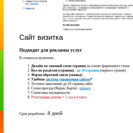
Сайт визитка
Подходит для рекламы услуг
В стоимость включено:
Дизайн по типовой схеме страниц
на основе фирменного стиля
Кол-во разделов (страниц) -
до 10 страниц
(первого уровня)
Форма обратной связи (заявка)
Удобная
система управления сайтом
*
Тестовое наполнение до 10 страниц сайта
Схема проезда (Яндекс.Карта) -
пример
Статистика посещаемости
Регистрация домена + 1 год хостинга
8 дней
Срок разработки -