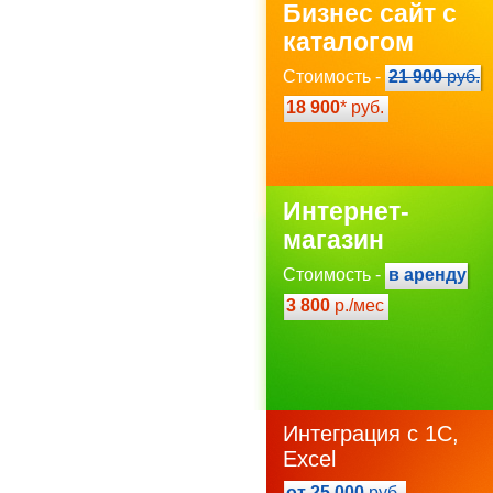
Бизнес сайт с
каталогом
Стоимость -
21 900
руб.
18 900
* руб.
Интернет-
магазин
Стоимость -
в аренду
3 800
р./мес
Интеграция с 1С,
Excel
от 25 000
руб.