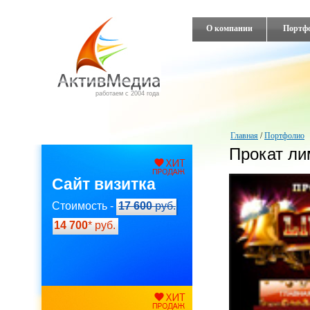
О компании
Портф
работаем с 2004 года
Главная
/
Портфолио
Прокат л
Сайт визитка
Стоимость -
17 600
руб.
14 700
* руб.