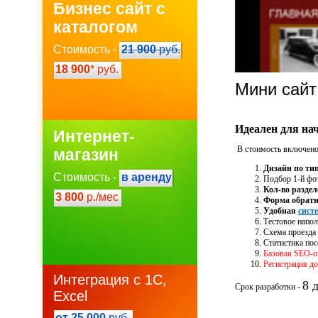
Бизнес сайт с
каталогом
Стоимость -
21 900
руб.
18 900
* руб.
Мини сай
Идеален для на
Интернет-
В стоимость включено
магазин
Дизайн по ти
Стоимость -
в аренду
Подбор 1-й фот
Кол-во раздел
3 800
р./мес
Форма обратн
Удобная
сист
Тестовое напол
Схема проезда 
Статистика по
Базовая SEO-о
Регистрация до
Интеграция с 1С,
8 
Срок разработки -
Excel
от 25 000
руб.