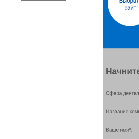
Начните
Сфера деятел
Название ком
Ваше имя*: