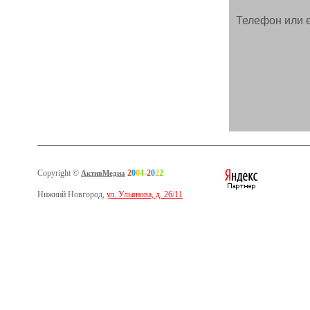
Телефон или e
Copyright ©
2
0
0
4
-
2
0
2
2
АктивМедиа
Нижний Новгород,
ул. Ульянова, д. 26/11