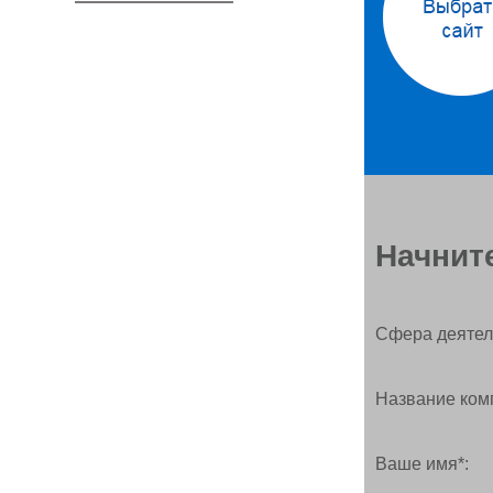
Начните
Сфера деятел
Название ком
Ваше имя*: