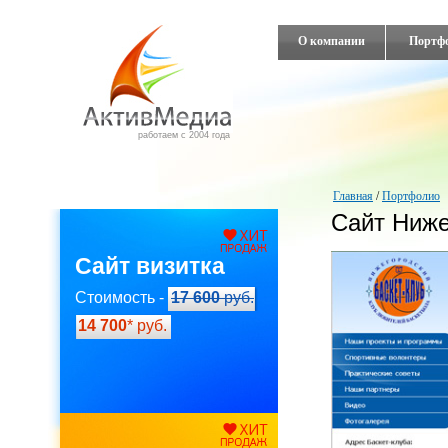
О компании
Портф
работаем с 2004 года
Главная
/
Портфолио
Сайт Ниже
Сайт визитка
Стоимость -
17 600
руб.
14 700
* руб.