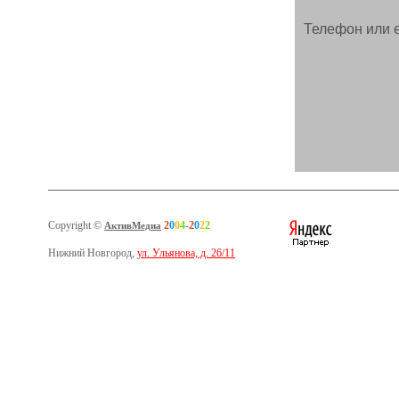
Телефон или e
Copyright ©
2
0
0
4
-
2
0
2
2
АктивМедиа
Нижний Новгород,
ул. Ульянова, д. 26/11