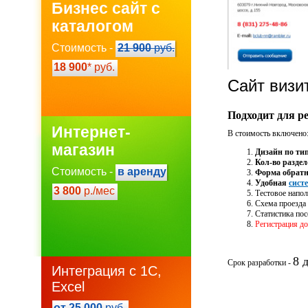
Бизнес сайт с
каталогом
Стоимость -
21 900
руб.
18 900
* руб.
Сайт визи
Подходит для р
Интернет-
В стоимость включено
магазин
Дизайн по ти
Кол-во раздел
Стоимость -
в аренду
Форма обратн
Удобная
сист
3 800
р./мес
Тестовое напол
Схема проезда 
Статистика по
Регистрация до
8 
Срок разработки -
Интеграция с 1С,
Excel
от 25 000
руб.