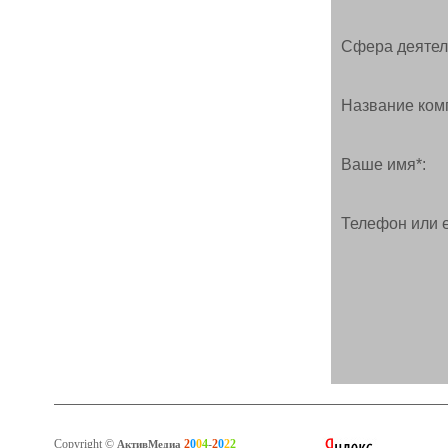
Сфера деятел
Название ком
Ваше имя*:
Телефон или e
Copyright ©
2
0
0
4
-
2
0
2
2
АктивМедиа