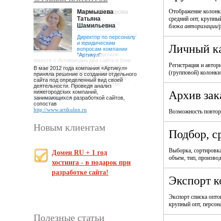
Отображение колонки
Мармышева
Татьяна
средний опт, крупный
Шамильевна
блока авторизации/
Директор по персоналу
и юридическим
Личный ка
вопросам компании
"Артикул"
Регистрация и автор
В мае 2012 года компания «Артикул»
(групповой) колонки
приняла решение о создании отдельного
сайта под определенный вид своей
деятельности. Проведя анализ
нижегородских компаний,
Архив зак
занимающихся разработкой сайтов,
сопостав
http://www.artikulnn.ru
Возможность повтори
Новым клиентам
Подбор, с
Выборка, сортировка
Домен RU + 1 год
объем, тип, производи
хостинга - в подарок при
разработке сайта!
Экспорт к
Экспорт списка опто
крупный опт, персона
Полезные статьи