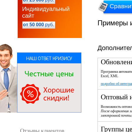
Сравни
Индивидуальный
сайт
Примеры и
от 50 000
руб.
Дополнител
Обновлени
Программа автоматич
Excel, XML
подробно об интегра
Оптовый и
Возможность оптовог
После оформления з
электронной почты
Группы ц
Отзывы клиентов