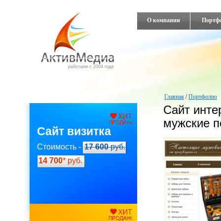
О компании
Портф
работаем с 2004 года
Главная
/
Портфолио
Сайт инте
мужские п
Сайт визитка
Стоимость -
17 600
руб.
14 700
* руб.