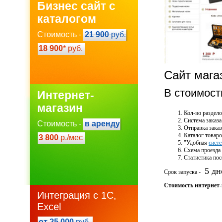
Бизнес сайт с
каталогом
Стоимость -
21 900
руб.
18 900
* руб.
Сайт мага
В стоимост
Интернет-
магазин
Кол-во раздело
Система заказа
Стоимость -
в аренду
Отправка заказ
Каталог товар
3 800
р./мес
"Удобная
сист
Схема проезда 
Статистика по
5 дн
Срок запуска -
Стоимость интернет-
Интеграция с 1С,
Excel
от 25 000
руб.