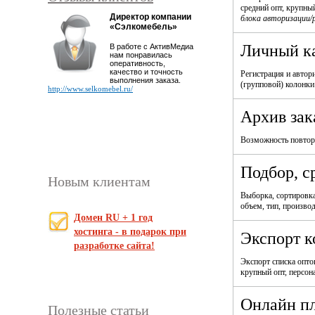
средний опт, крупный
Директор компании
Воеводина Татьяна
блока авторизации/
«Сэлкомебель»
Павловна
Руководитель проекта
Личный ка
В работе с АктивМедиа
«Твой Гид – экскурсии
нам понравилась
по Нижнему
оперативность,
Новгороду»
качество и точность
Регистрация и автор
выполнения заказа.
(групповой) колонки
Спасибо «АктивМедиа» за работу,
http://www.selkomebel.ru/
понимание клиента и за красивый сайт.
http://www.tvoigid-nn.ru
Архив зак
Возможность повтори
Подбор, с
Новым клиентам
Выборка, сортировка
объем, тип, производи
Домен RU + 1 год
хостинга - в подарок при
Экспорт к
разработке сайта!
Экспорт списка опто
крупный опт, персона
Онлайн п
Полезные статьи