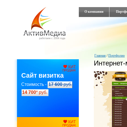
О компании
Портф
работаем с 2004 года
Главная
/
Портфолио
Интернет-
Сайт визитка
Стоимость -
17 600
руб.
14 700
* руб.