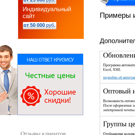
Индивидуальный
Примеры и
сайт
от 50 000
руб.
Дополнител
Обновлени
Программа автоматич
Excel, XML
подробно об интегра
Оптовый и
Возможность оптовог
После оформления з
электронной почты
Группы ц
Отзывы клиентов
Отображение колонки