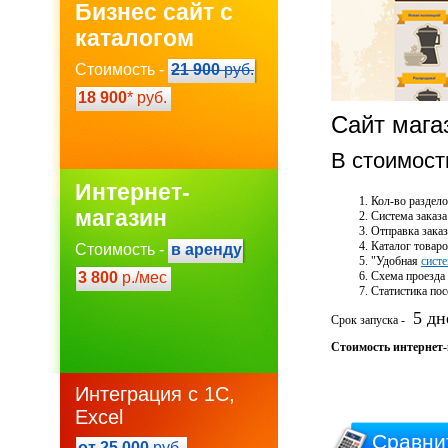
Бизнес сайт с
каталогом
Стоимость -
21 900
руб.
18 900
* руб.
Сайт мага
В стоимост
Интернет-
Кол-во раздело
магазин
Система заказа
Отправка заказ
Каталог товар
Стоимость -
в аренду
"Удобная
сист
3 800
р./мес
Схема проезда 
Статистика по
5 дн
Срок запуска -
Стоимость интернет-
Интеграция с 1С,
Excel
Сравни
от 25 000
руб.