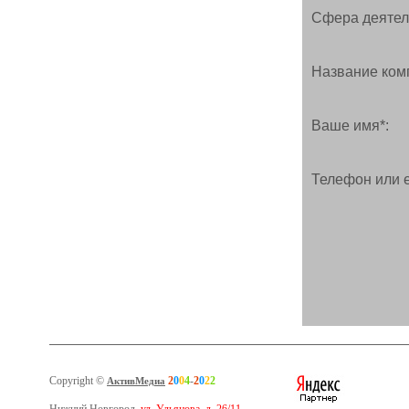
Сфера деятел
Название ком
Ваше имя*:
Телефон или e
Copyright ©
2
0
0
4
-
2
0
2
2
АктивМедиа