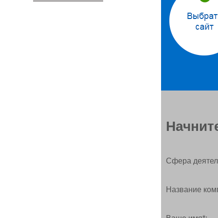
Начните
Сфера деятел
Название ком