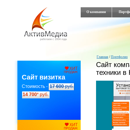
О компании
Портф
работаем с 2004 года
Главная
/
Портфолио
Сайт комп
техники в
Сайт визитка
Стоимость -
17 600
руб.
14 700
* руб.