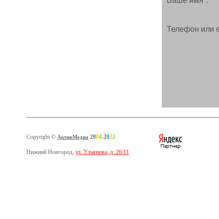
Ваше имя*:
Телефон или e
Copyright ©
2
0
0
4
-
2
0
2
2
АктивМедиа
Нижний Новгород,
ул. Ульянова, д. 26/11