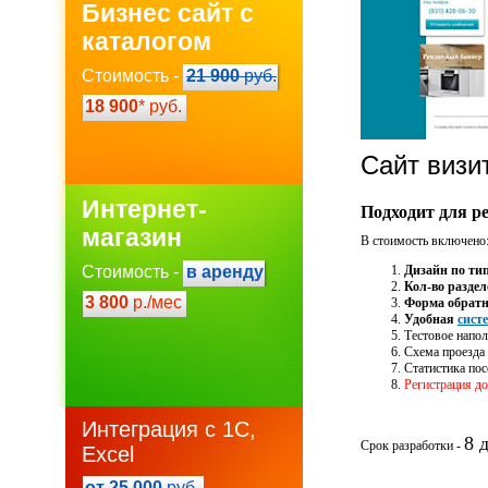
Бизнес сайт с
каталогом
Стоимость -
21 900
руб.
18 900
* руб.
Сайт визи
Интернет-
Подходит для р
магазин
В стоимость включено
Стоимость -
в аренду
Дизайн по ти
Кол-во раздел
3 800
р./мес
Форма обратн
Удобная
сист
Тестовое напол
Схема проезда 
Статистика по
Регистрация до
Интеграция с 1С,
8 
Срок разработки -
Excel
от 25 000
руб.