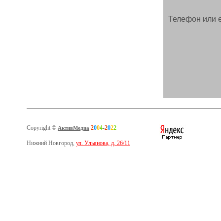
Телефон или e
Copyright ©
2
0
0
4
-
2
0
2
2
АктивМедиа
Нижний Новгород,
ул. Ульянова, д. 26/11