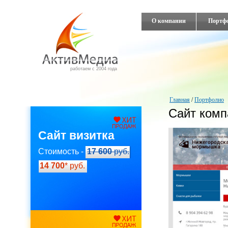
О компании
Портф
работаем с 2004 года
Главная
/
Портфолио
Сайт ком
Сайт визитка
Стоимость -
17 600
руб.
14 700
* руб.