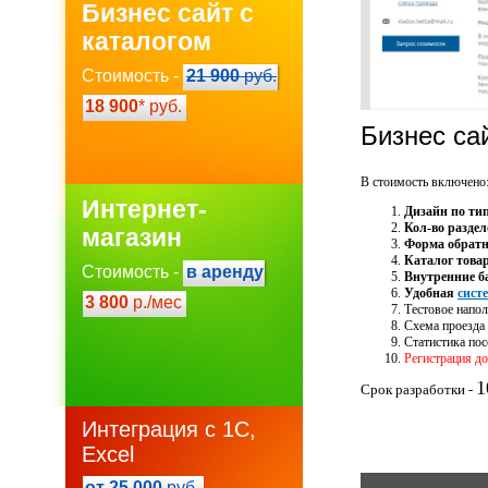
Бизнес сайт с
каталогом
Стоимость -
21 900
руб.
18 900
* руб.
Бизнес са
В стоимость включено
Интернет-
Дизайн по ти
Кол-во раздел
магазин
Форма обратн
Каталог това
Стоимость -
в аренду
Внутренние б
Удобная
сист
3 800
р./мес
Тестовое напол
Схема проезда 
Статистика по
Регистрация до
1
Срок разработки -
Интеграция с 1С,
Excel
от 25 000
руб.