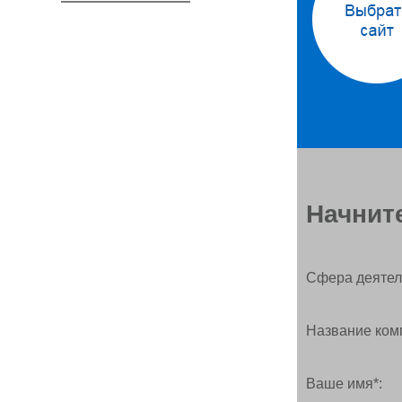
Начните
Сфера деятел
Название ком
Ваше имя*: