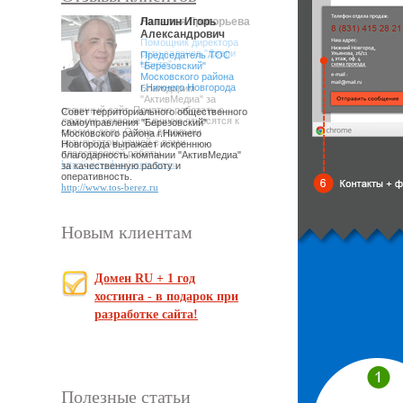
Наталья Григорьева
Лапшин Игорь
Александрович
Помощник директора
сети салонов "Двери
Председатель ТОС
Центр"
"Березовский"
Московского района
г.Нижнего Новгорода
Благодарим
"АктивМедиа" за
отличный сайт. Приятно работать с
Совет территориального общественного
людьми, которые с душою относятся к
самоуправления "Березовский"
своему делу. Очень довольны
Московского района г.Нижнего
результатом нашей с вами
Новгорода выражает искреннюю
плодотворной работы.
благодарность компании "АктивМедиа"
http://www.dvericentr-nn.ru
за качественную работу и
оперативность.
http://www.tos-berez.ru
Новым клиентам
Домен RU + 1 год
хостинга - в подарок при
разработке сайта!
Полезные статьи