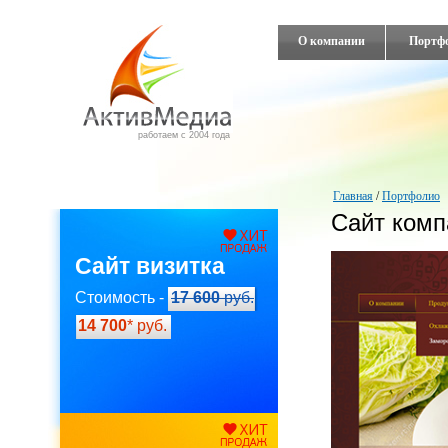
О компании
Портф
работаем с 2004 года
Главная
/
Портфолио
Сайт комп
Сайт визитка
Стоимость -
17 600
руб.
14 700
* руб.