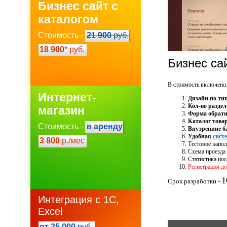
Бизнес сайт с
каталогом
Стоимость -
21 900
руб.
18 900
* руб.
Бизнес са
В стоимость включено
Интернет-
Дизайн по ти
Кол-во раздел
магазин
Форма обратн
Каталог това
Стоимость -
в аренду
Внутренние б
Удобная
сист
3 800
р./мес
Тестовое напол
Схема проезда 
Статистика по
Регистрация до
1
Срок разработки -
Интеграция с 1С,
Excel
от 25 000
руб.