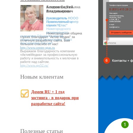
Богданова Татьяна
Алипов Сергей
Анатольевна
Владимирович
Руководитель
руководитель НООО
исполнительного
Православный центр
комитета
глухих "Спас"
Нижегородского
регионального
Нижегородская община
отделения Общероссийской
глухих благодарит "Актив Медиа" за
общественной организации "Союз
отличную разработку сайта. Вам
пенсионеров России"
большое спасибо от нас!
http://www.center-spas.ru
Выражаем благодарность компании
«АктивМедиа» за профессиональную
работу и внимательность к мелочам в
работе над сайтом.
http://www.spr52.ru/
Новым клиентам
Домен RU + 1 год
хостинга - в подарок при
разработке сайта!
Полезные статьи