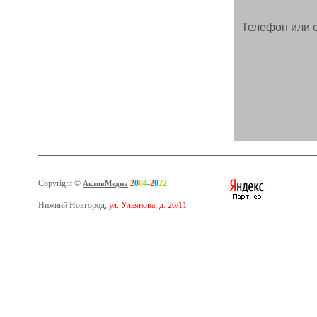
Телефон или e
Copyright ©
2
0
0
4
-
2
0
2
2
АктивМедиа
Нижний Новгород,
ул. Ульянова, д. 26/11