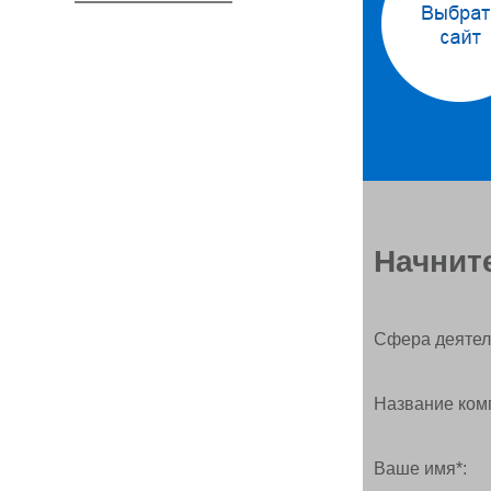
Начните
Сфера деятел
Название ком
Ваше имя*: